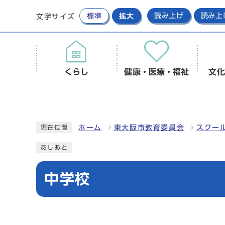
標準
拡大
読み上げ
読み上
文字サイズ
くらし
健康・医療・福祉
文化
ホーム
東大阪市教育委員会
スクー
現在位置
あしあと
中学校