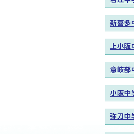
新喜多
上小阪
意岐部
小阪中
弥刀中