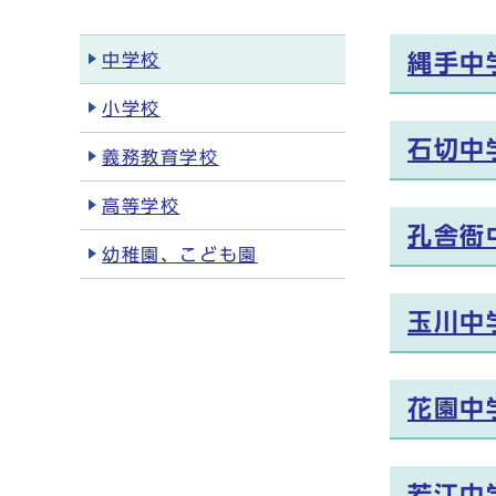
中学校
縄手中
小学校
石切中
義務教育学校
高等学校
孔舎衙
幼稚園、こども園
玉川中
花園中
若江中