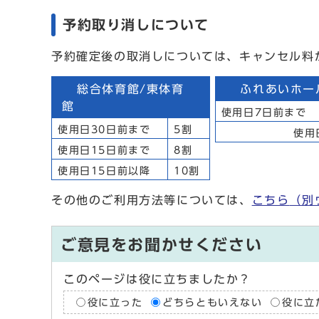
予約取り消しについて
予約確定後の取消しについては、キャンセル料
総合体育館/東体育
ふれあいホー
館
使用日
使用日30日前まで
5割
使用
使用日15日前まで
8割
使用日15日前以降
10割
その他のご利用方法等については、
こちら
（別
ご意見をお聞かせください
このページは役に立ちましたか？
役に立った
どちらともいえない
役に立