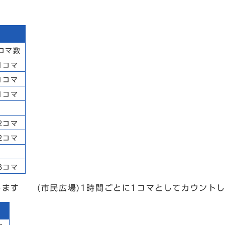
場
コマ数
1コマ
1コマ
1コマ
2コマ
2コマ
3コマ
します (市民広場)1時間ごとに1コマとしてカウント