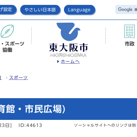
げ設定
やさしい日本語
Language
・スポーツ
市政
協働
ホームへ
育
スポーツ
育館・市民広場)
23日]
ID:44613
ソーシャルサイトへのリンクは別