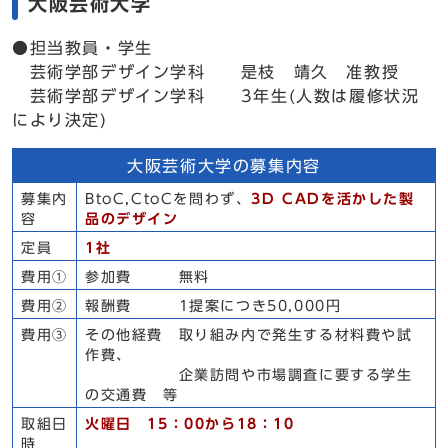
大阪芸術大学
●担当教員・学生
芸術学部デザイン学科 是枝 靖久 准教授
芸術学部デザイン学科 3年生(人数は履修状況
により決定)
大阪芸術大学の募集内容
募集内
BtoC,CtoCを問わず、
3D CADを活かした製
容
品のデザイン
定員
1社
費用①
参加費 無料
費用②
報酬費 1提案につき50,000円
費用③
その他経費 取り組み内で発生する材料費や試
作費、
企業訪問や市場調査に要する学生
の交通費 等
取組日
火曜日 15：00から18：10
時