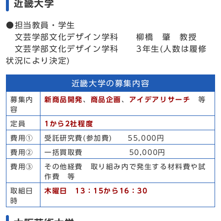
近畿大学
●担当教員・学生
文芸学部文化デザイン学科 柳橋 肇 教授
文芸学部文化デザイン学科 3年生(人数は履修
状況により決定)
近畿大学の募集内容
募集内
新商品開発
、
商品企画
、
アイデアリサーチ
等
容
定員
1から2社程度
費用①
受託研究費(参加費) 55,000円
費用②
一括買取費 50,000円
費用③
その他経費 取り組み内で発生する材料費や試
作費 等
取組日
木曜日 13：15から16：30
時