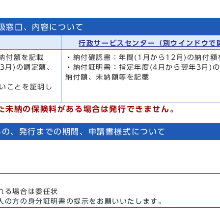
扱窓口、内容について
行政サービスセンター
（別ウインドウで
の納付額を記載
・納付確認書：年間(1月から12月)の納付額
3月)の調定額、
・納付証明書：指定年度(4月から翌年3月)
納付額、未納額等を記載
いことを証明し
た未納の保険料がある場合は発行できません。
もの、発行までの期間、申請書様式について
れる場合は委任状
人の方の身分証明書の提示をお願いいたします。