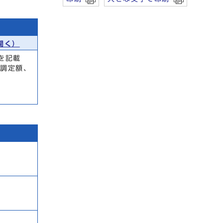
開く）
を記載
の調定額、