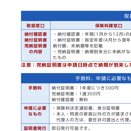
取
取扱窓口
保険料課窓口
納付確認書
・納付確認書：年間(1月から12月)
納付証明書
・納付証明書：指定年度(4月から翌年
完納証明書
納付額、未納額等を記載
の内容
・完納証明書：納期到来分に未納がな
たもの
注意：完納証明書は申請日時点で納期が到来し
手数料、申請に必要な
手数料
納付証明書：1年度につき300円
完納証明書：1通300円
納付確認書：無料
申請に必要
・保険料決定通知書、身分証明書
なもの
・本人・同居の家族以外の方が請求さ
代理人の方は、委任状の提出と代理
証明書発行
即日発行可能です。