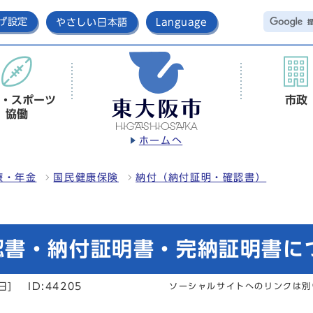
げ設定
やさしい日本語
Language
・スポーツ
市政
協働
ホームへ
療・年金
国民健康保険
納付（納付証明・確認書）
認書・納付証明書・完納証明書に
日]
ID:44205
ソーシャルサイトへのリンクは別