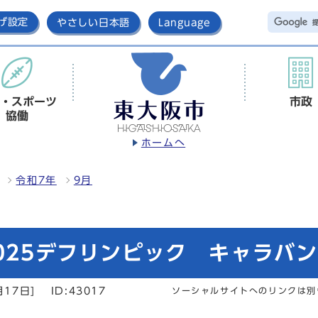
げ設定
やさしい日本語
Language
・スポーツ
市政
協働
ホームへ
令和7年
9月
2025デフリンピック キャラバ
月17日]
ID:43017
ソーシャルサイトへのリンクは別