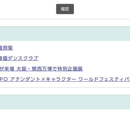
確認
電照菊
樟蔭ダンスクラブ
以上が来場 大阪・関西万博で特別企画展
XPO アテンダント×キャラクター ワールドフェスティ