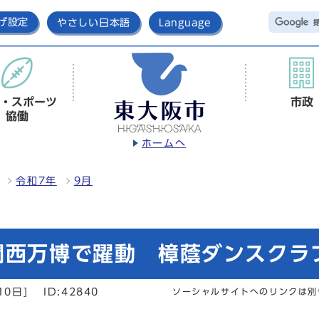
げ設定
やさしい日本語
Language
・スポーツ
市政
協働
ホームへ
令和7年
9月
関西万博で躍動 樟蔭ダンスクラ
10日]
ID:42840
ソーシャルサイトへのリンクは別