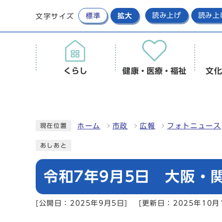
標準
拡大
読み上げ
読み上
文字サイズ
くらし
健康・医療・福祉
文化
ホーム
市政
広報
フォトニュース
現在位置
あしあと
令和7年9月5日 大阪・
[公開日：2025年9月5日]
[更新日：2025年10月