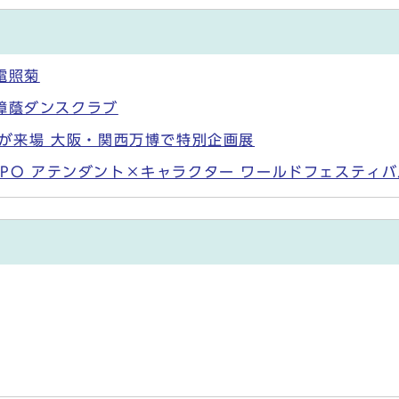
電照菊
樟蔭ダンスクラブ
以上が来場 大阪・関西万博で特別企画展
XPO アテンダント×キャラクター ワールドフェスティ