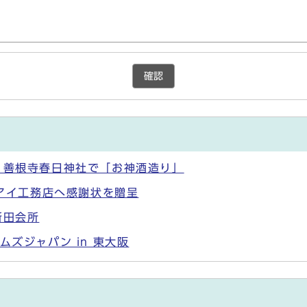
確認
 善根寺春日神社で「お神酒造り」
)アイ工務店へ感謝状を贈呈
新田会所
ムズジャパン in 東大阪