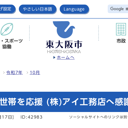
げ設定
やさしい日本語
Language
・スポーツ
市政
協働
ホームへ
令和7年
10月
て世帯を応援 (株)アイ工務店へ感
月17日]
ID:42983
ソーシャルサイトへのリンクは別