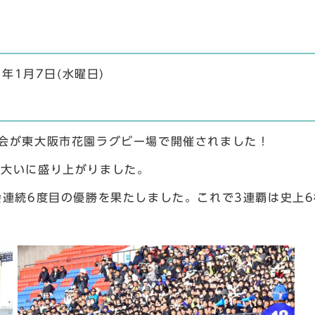
8年1⽉7⽇(水曜⽇)
大会が東⼤阪市花園ラグビー場で開催されました！
、大いに盛り上がりました。
会連続6度目の優勝を果たしました。これで3連覇は史上