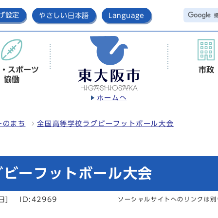
げ設定
やさしい日本語
Language
・スポーツ
市政
協働
ホームへ
ーのまち
全国高等学校ラグビーフットボール大会
グビーフットボール⼤会
日]
ID:42969
ソーシャルサイトへのリンクは別