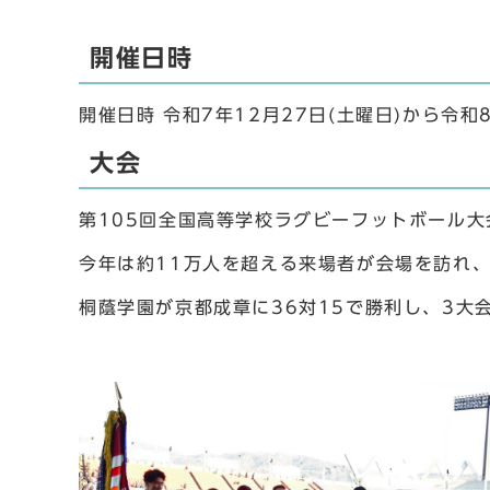
開催⽇時
開催⽇時 令和7年12⽉27⽇(土曜⽇)から令和
⼤会
第105回全国⾼等学校ラグビーフットボール
今年は約11万⼈を超える来場者が会場を訪れ
桐蔭学園が京都成章に36対15で勝利し、3大