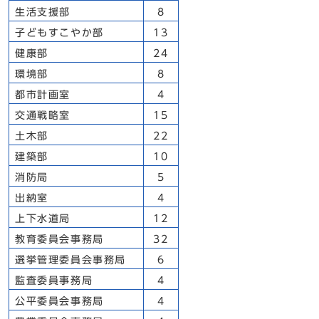
生活支援部
8
子どもすこやか部
13
健康部
24
環境部
8
都市計画室
4
交通戦略室
15
土木部
22
建築部
10
消防局
5
出納室
4
上下水道局
12
教育委員会事務局
32
選挙管理委員会事務局
6
監査委員事務局
4
公平委員会事務局
4