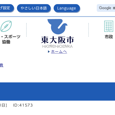
げ設定
やさしい日本語
Language
・スポーツ
市政
協働
ホームへ
費
1日]
ID:41573