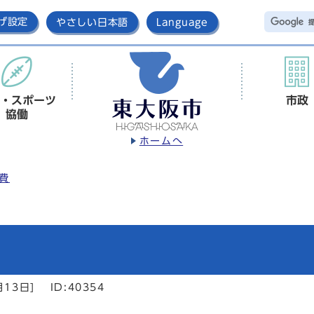
げ設定
やさしい日本語
Language
・スポーツ
市政
協働
ホームへ
費
月13日]
ID:40354