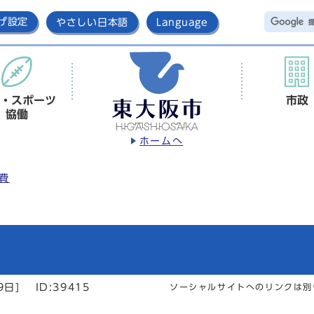
げ設定
やさしい日本語
Language
・スポーツ
市政
協働
ホームへ
費
9日]
ID:39415
ソーシャルサイトへのリンクは別