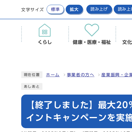
標準
拡大
読み上げ
読み上
文字サイズ
くらし
健康・医療・福祉
文化
ホーム
事業者の方へ
産業振興・企
現在位置
あしあと
【終了しました】最大20
イントキャンペーンを実