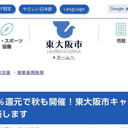
げ設定
やさしい日本語
Language
・スポーツ
市政
協働
ホームへ
業支援
商業振興施策
％還元で秋も開催！東大阪市キャ
施します