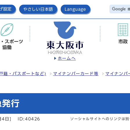
げ設定
やさしい日本語
Language
・スポーツ
市政
協働
ホームへ
戸籍・パスポートなど)
マイナンバーカード等
マイナンバ
急発行
月4日]
ID:40426
ソーシャルサイトへのリンクは別