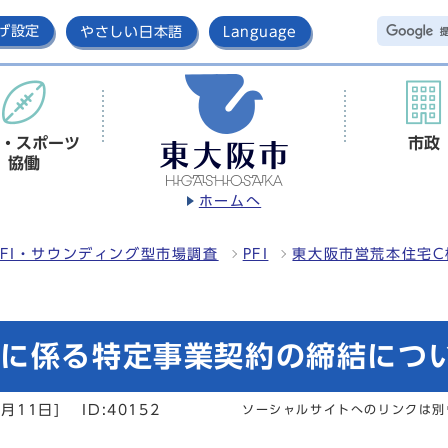
げ設定
やさしい日本語
Language
・スポーツ
市政
協働
ホームへ
FI・サウンディング型市場調査
PFI
東大阪市営荒本住宅C
業に係る特定事業契約の締結につ
月11日]
ID:40152
ソーシャルサイトへのリンクは別