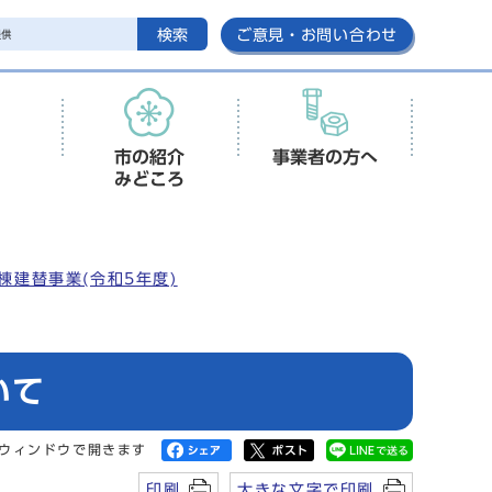
検索
ご意見・お問い合わせ
市の紹介
事業者の方へ
みどころ
棟建替事業(令和5年度)
いて
ウィンドウで開きます
印刷
大きな文字で印刷