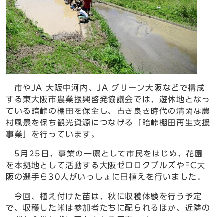
市やJA 大阪中河内、JA グリーン大阪などで構成
する東大阪市農業振興啓発協議会では、遊休地となっ
ている暗峠の棚田を保全し、古き良き時代の清閑な農
村風景を保ち観光資源につなげる「暗峠棚田再生支援
事業」を行っています。
5月25日、事業の一環として市民をはじめ、花園
を本拠地として活動する大阪ゼロロクブルズやFC大
阪の選手ら30人がいっしょに田植えを行いました。
今回、植え付けた苗は、秋に収穫体験を行う予定
で、収穫した米は参加者たちに配られるほか、近隣の