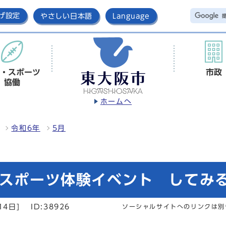
げ設定
やさしい日本語
Language
・スポーツ
市政
協働
ホームへ
令和6年
5月
すスポーツ体験イベント してみ
14日]
ID:38926
ソーシャルサイトへのリンクは別