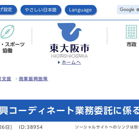
げ設定
やさしい日本語
Language
・スポーツ
市政
協働
ホームへ
業支援
商業振興施策
振興コーディネート業務委託に係
26日]
ID:38954
ソーシャルサイトへのリンクは別