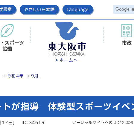
げ設定
やさしい日本語
Language
・スポーツ
市政
協働
ホームへ
令和4年
9月
ートが指導 体験型スポーツイベ
月17日]
ID:34619
ソーシャルサイトへのリンクは別