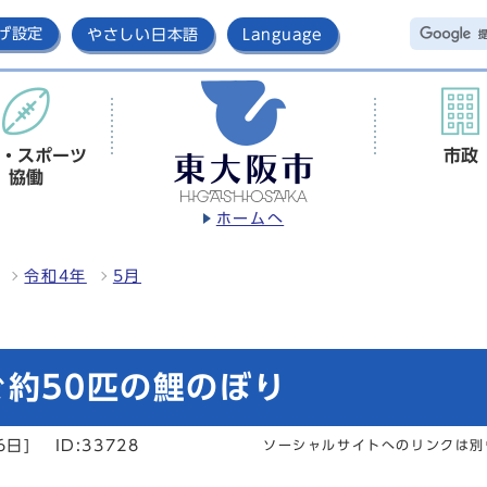
げ設定
やさしい日本語
Language
・スポーツ
市政
協働
ホームへ
令和4年
5月
ぐ約50匹の鯉のぼり
6日]
ID:33728
ソーシャルサイトへのリンクは別