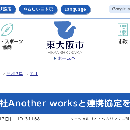
げ設定
やさしい日本語
Language
・スポーツ
市政
協働
ホームへ
令和3年
7月
Another worksと連携協定
17日]
ID:31168
ソーシャルサイトへのリンクは別