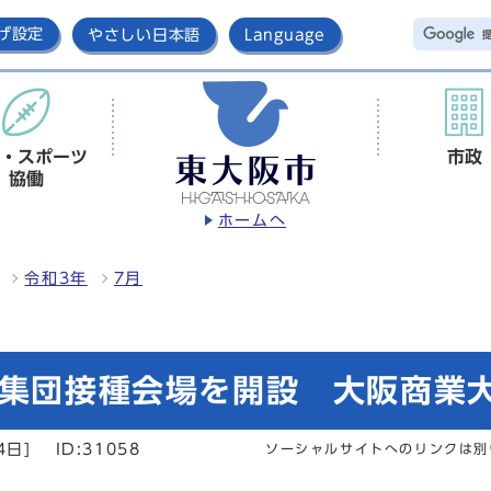
げ設定
やさしい日本語
Language
・スポーツ
市政
協働
ホームへ
令和3年
7月
な集団接種会場を開設 大阪商業
4日]
ID:31058
ソーシャルサイトへのリンクは別