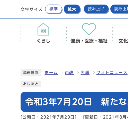
標準
拡大
読み上げ
読み上
文字サイズ
くらし
健康・医療・福祉
文化
ホーム
市政
広報
フォトニュース
現在位置
あしあと
令和3年7月20日 新た
[公開日：2021年7月20日]
[更新日：2021年8月