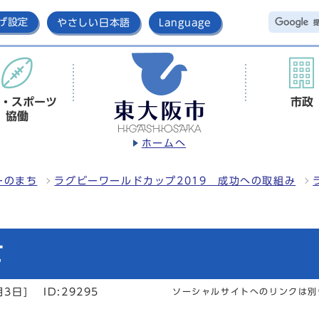
げ設定
やさしい日本語
Language
・スポーツ
市政
協働
ホームへ
ーのまち
ラグビーワールドカップ2019 成功への取組み
て
月3日]
ID:29295
ソーシャルサイトへのリンクは別