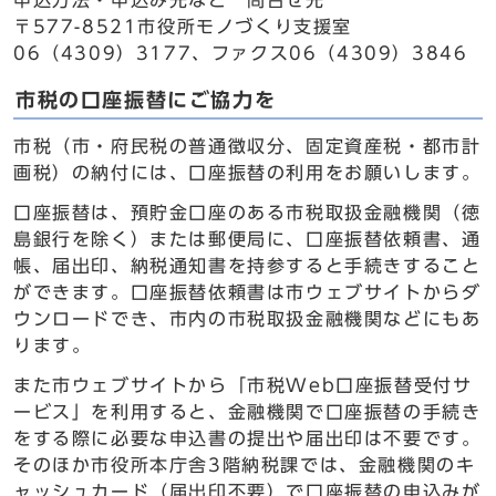
申込方法・申込み先など 問合せ先
〒577-8521市役所モノづくり支援室
06（4309）3177、ファクス06（4309）3846
市税の口座振替にご協力を
市税（市・府民税の普通徴収分、固定資産税・都市計
画税）の納付には、口座振替の利用をお願いします。
口座振替は、預貯金口座のある市税取扱金融機関（徳
島銀行を除く）または郵便局に、口座振替依頼書、通
帳、届出印、納税通知書を持参すると手続きすること
ができます。口座振替依頼書は市ウェブサイトからダ
ウンロードでき、市内の市税取扱金融機関などにもあ
ります。
また市ウェブサイトから「市税Web口座振替受付サ
ービス」を利用すると、金融機関で口座振替の手続き
をする際に必要な申込書の提出や届出印は不要です。
そのほか市役所本庁舎3階納税課では、金融機関のキ
ャッシュカード（届出印不要）で口座振替の申込みが