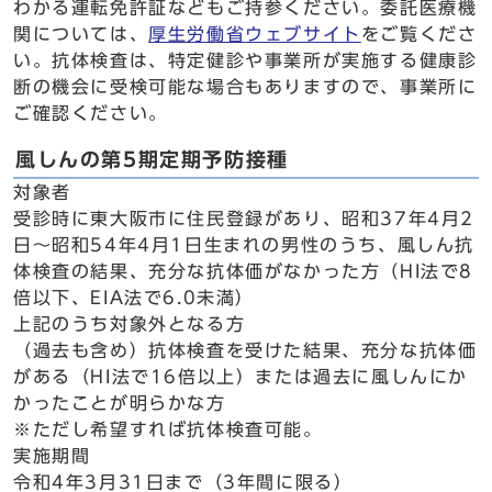
わかる運転免許証などもご持参ください。委託医療機
関については、
厚生労働省ウェブサイト
をご覧くださ
い。抗体検査は、特定健診や事業所が実施する健康診
断の機会に受検可能な場合もありますので、事業所に
ご確認ください。
風しんの第5期定期予防接種
対象者
受診時に東大阪市に住民登録があり、昭和37年4月2
日～昭和54年4月1日生まれの男性のうち、風しん抗
体検査の結果、充分な抗体価がなかった方（HI法で8
倍以下、EIA法で6.0未満）
上記のうち対象外となる方
（過去も含め）抗体検査を受けた結果、充分な抗体価
がある（HI法で16倍以上）または過去に風しんにか
かったことが明らかな方
※ただし希望すれば抗体検査可能。
実施期間
令和4年3月31日まで（3年間に限る）