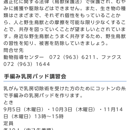
適正化に関する法律（鳥獣保護法）で保護され、むや
みに捕獲や駆除などはできません。また、生き物の種
類はさまざまで、それぞれ個性をもっていることか
ら、人と野生鳥獣との摩擦を可能な限り少なくするこ
とで、共存を図っていくことが望ましいとされていま
す。身近な野生鳥獣とうまく共存するため、野生鳥獣
の習性を知り、被害を防除していきましょう。
問合せ先
動物指導センター 072（963）6211、ファクス
072（963）1644
手編み乳房パッド講習会
乳がんで乳房切除術を受けた方のためにコットンの糸
で手編みの乳房パッドを作ります。
とき
9月5日（木曜日）・10月3日（木曜日）・11月14
日（木曜日）13時～15時
定員