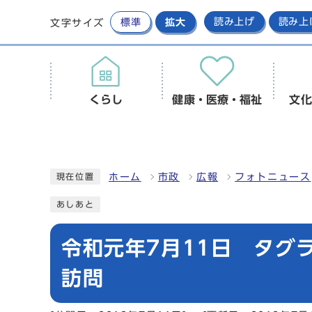
標準
拡大
読み上げ
読み上
文字サイズ
くらし
健康・医療・福祉
文化
ホーム
市政
広報
フォトニュース
現在位置
あしあと
令和元年7月11日 タグ
訪問