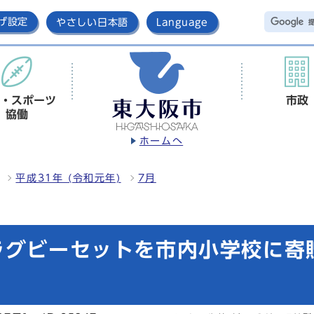
げ設定
やさしい日本語
Language
・スポーツ
市政
協働
ホームへ
平成31年 (令和元年)
7月
ラグビーセットを市内小学校に寄