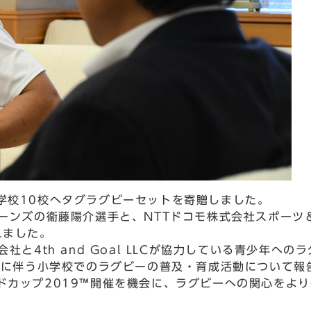
校10校へタグラグビーセットを寄贈しました。
ーンズの衞藤陽介選手と、NTTドコモ株式会社スポーツ＆
訪れました。
と4th and Goal LLCが協力している青少年へ
動や、それに伴う小学校でのラグビーの普及・育成活動につい
ドカップ2019™開催を機会に、ラグビーへの関心をよ