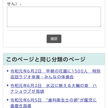
せん）。
確認
このページと同じ分類のページ
令和元年6月2日 早朝の花園に1500人 特別
巡回ラジオ体操・みんなの体操会
令和元年6月2日 水辺に映える大輪の紫 ハ
ナショウブが見頃
令和元年6月5日 “歯科衛生士の卵”が園児に
歯磨き指導