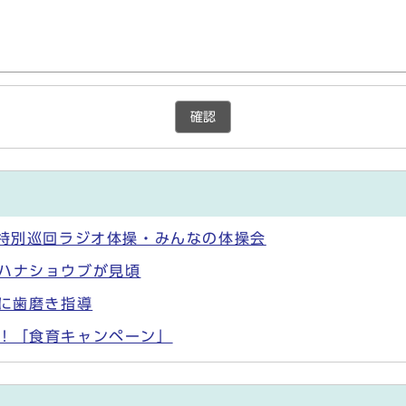
確認
 特別巡回ラジオ体操・みんなの体操会
 ハナショウブが見頃
児に歯磨き指導
う！「食育キャンペーン」