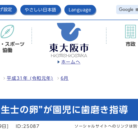
げ設定
やさしい日本語
Language
・スポーツ
市政
協働
ホームへ
平成31年 (令和元年)
6月
衛生士の卵”が園児に歯磨き指導
9日]
ID:25087
ソーシャルサイトへのリンクは別