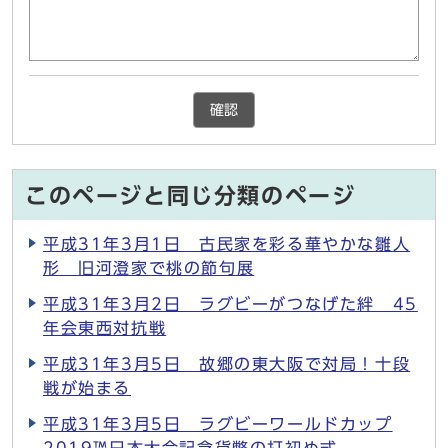
確認
このページと同じ分類のページ
平成31年3月1日 古民家を彩る華やかな雛人
形 旧河澄家で桃の節句展
平成31年3月2日 ラグビーがつなげた絆 45
年会東西対抗戦
平成31年3月5日 故郷の東大阪で対局！十段
戦が始まる
平成31年3月5日 ラグビーワールドカップ
2019™日本大会記念貨幣の打初め式