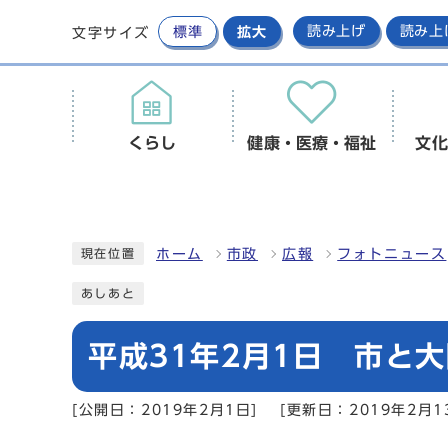
標準
拡大
読み上げ
読み上
文字サイズ
くらし
健康・医療・福祉
文化
ホーム
市政
広報
フォトニュース
現在位置
あしあと
平成31年2月1日 市と
[公開日：2019年2月1日]
[更新日：2019年2月1