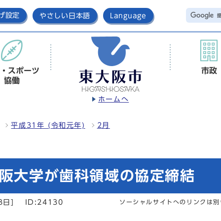
げ設定
やさしい日本語
Language
・スポーツ
市政
協働
ホームへ
平成31年 (令和元年)
2月
大阪大学が歯科領域の協定締結
3日]
ID:24130
ソーシャルサイトへのリンクは別