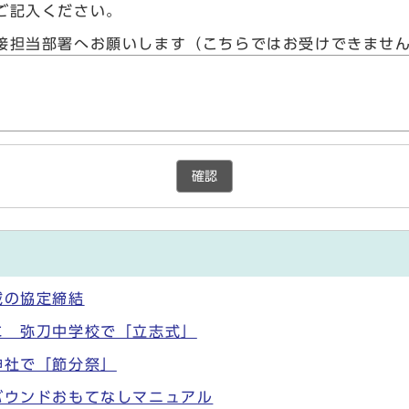
ご記入ください。
接担当部署へお願いします（こちらではお受けできませ
確認
域の協定締結
に 弥刀中学校で「立志式」
神社で「節分祭」
バウンドおもてなしマニュアル