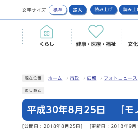
標準
拡大
読み上げ
読み上
文字サイズ
くらし
健康・医療・福祉
文化
ホーム
市政
広報
フォトニュース
現在位置
あしあと
平成30年8月25日 「
[公開日：2018年8月25日]
[更新日：2018年9月