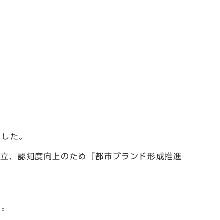
ました。
確立、認知度向上のため『都市ブランド形成推進
す。