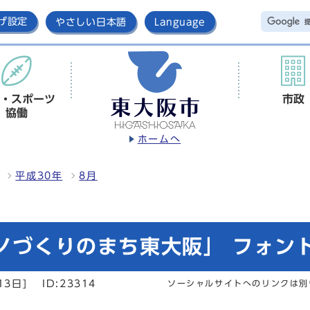
げ設定
やさしい日本語
Language
・スポーツ
市政
協働
ホームへ
平成30年
8月
モノづくりのまち東大阪」 フォン
13日]
ID:23314
ソーシャルサイトへのリンクは別