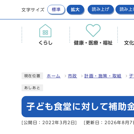
標準
拡大
読み上げ
読み上
文字サイズ
くらし
健康・医療・福祉
文化
ホーム
市政
計画・施策・取組
子
現在位置
あしあと
子ども食堂に対して補助
[公開日：2022年3月2日]
[更新日：2026年8月7