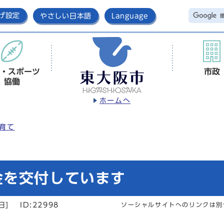
げ設定
やさしい日本語
Language
・スポーツ
市政
協働
ホームへ
育て
金を交付しています
日]
ID:22998
ソーシャルサイトへのリンクは別