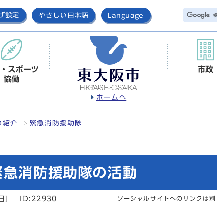
げ設定
やさしい日本語
Language
・スポーツ
市政
協働
ホームへ
の紹介
緊急消防援助隊
緊急消防援助隊の活動
日]
ID:22930
ソーシャルサイトへのリンクは別