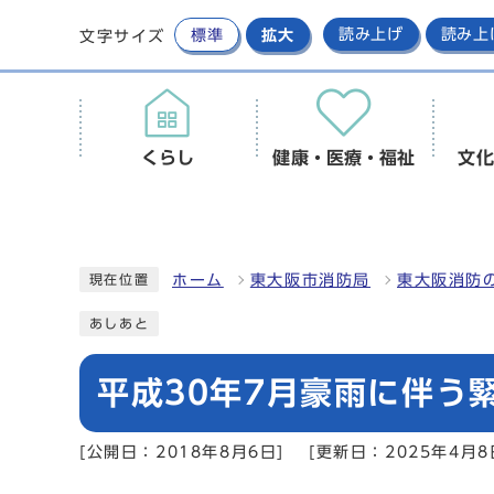
標準
拡大
読み上げ
読み上
文字サイズ
くらし
健康・医療・福祉
文化
ホーム
東大阪市消防局
東大阪消防
現在位置
あしあと
平成30年7月豪雨に伴う
[公開日：2018年8月6日]
[更新日：2025年4月8