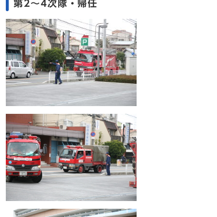
第2～4次隊・帰任