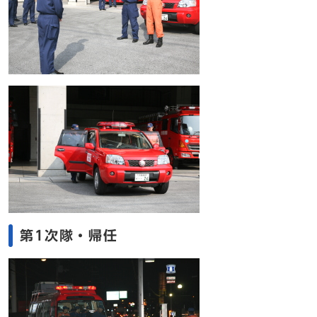
第1次隊・帰任