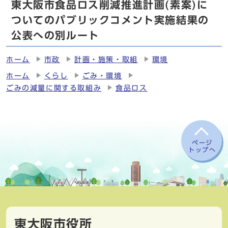
東大阪市食品ロス削減推進計画(素案)に
ついてのパブリックコメント実施結果の
公表への別ルート
ホーム
市政
計画・施策・取組
環境
ホーム
くらし
ごみ・環境
ごみの減量に関する取組み
食品ロス
ページ
トップへ
東大阪市役所