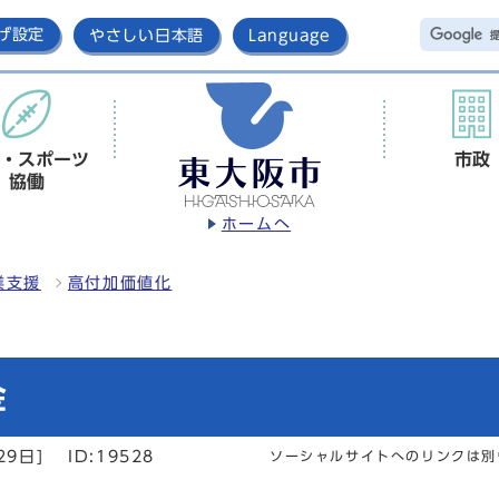
げ設定
やさしい日本語
Language
・スポーツ
市政
協働
ホームへ
業支援
高付加価値化
金
29日]
ID:19528
ソーシャルサイトへのリンクは別