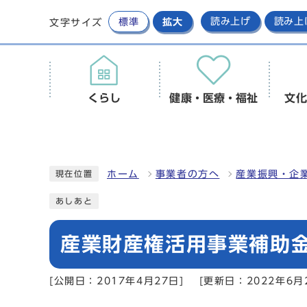
標準
拡大
読み上げ
読み上
文字サイズ
くらし
健康・医療・福祉
文化
ホーム
事業者の方へ
産業振興・企
現在位置
あしあと
産業財産権活用事業補助
[公開日：2017年4月27日]
[更新日：2022年6月