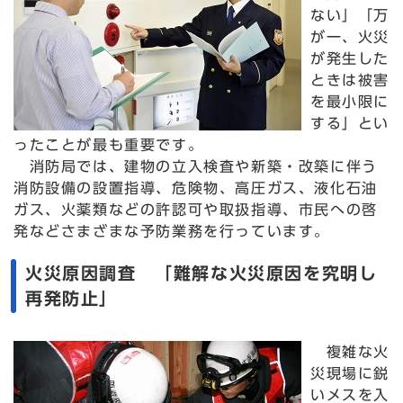
ない」「万
が一、火災
が発生した
ときは被害
を最小限に
する」とい
ったことが最も重要です。
消防局では、建物の立入検査や新築・改築に伴う
消防設備の設置指導、危険物、高圧ガス、液化石油
ガス、火薬類などの許認可や取扱指導、市民への啓
発などさまざまな予防業務を行っています。
火災原因調査 「難解な火災原因を究明し
再発防止」
複雑な火
災現場に鋭
いメスを入