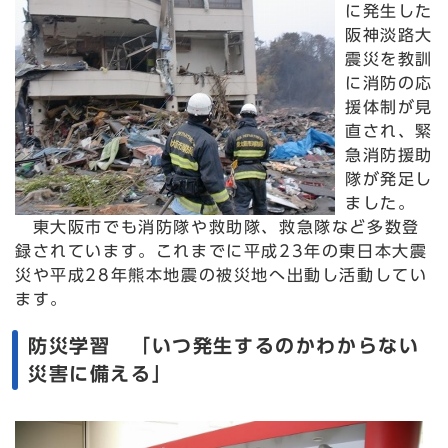
に発生した
阪神淡路大
震災を教訓
に消防の応
援体制が見
直され、緊
急消防援助
隊が発足し
ました。
東大阪市でも消防隊や救助隊、救急隊など多数登
録されています。これまでに平成23年の東日本大震
災や平成28年熊本地震の被災地へ出動し活動してい
ます。
防災学習 「いつ発生するのかわからない
災害に備える」