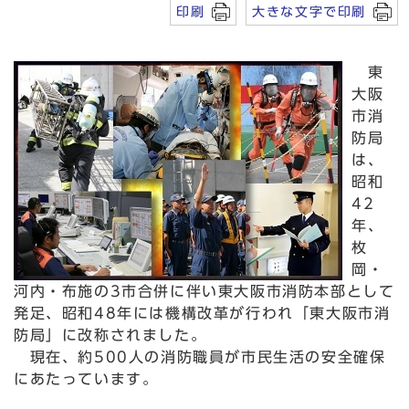
印刷
大きな文字で印刷
東
大阪
市消
防局
は、
昭和
42
年、
枚
岡・
河内・布施の3市合併に伴い東大阪市消防本部として
発足、昭和48年には機構改革が行われ「東大阪市消
防局」に改称されました。
現在、約500人の消防職員が市民生活の安全確保
にあたっています。