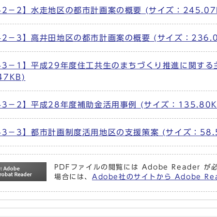
2－2】水走地区の都市計画案の概要 (サイズ：245.07
2－3】高井田地区の都市計画案の概要 (サイズ：236.0
料3－1】平成29年度住工共生のまちづくり推進に関する
47KB)
3－2】平成28年度補助金活用事例 (サイズ：135.80K
3－3】都市計画制度活用地区の支援策案 (サイズ：58.5
PDFファイルの閲覧には Adobe Reade
場合には、
Adobe社のサイトから Adobe 