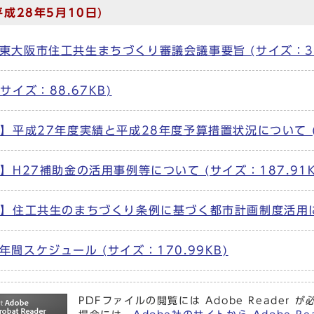
平成28年5月10日)
東大阪市住工共生まちづくり審議会議事要旨 (サイズ：336
(サイズ：88.67KB)
1】平成27年度実績と平成28年度予算措置状況について (サ
2】H27補助金の活用事例等について (サイズ：187.91K
1】住工共生のまちづくり条例に基づく都市計画制度活用にか
年間スケジュール (サイズ：170.99KB)
PDFファイルの閲覧には Adobe Reade