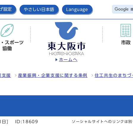
げ設定
やさしい日本語
Language
・スポーツ
市政
協働
ホームへ
業支援
産業振興・企業支援に関する条例
住工共生のまちづ
1日]
ID:18609
ソーシャルサイトへのリンクは別