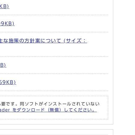
KB)
9KB)
主な施策の方針案について (サイズ：
B)
9KB)
r が必要です。同ソフトがインストールされていない
Reader をダウンロード（無償）してください。