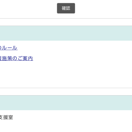
確認
のルール
援施策のご案内
支援室