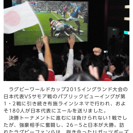
ラグビーワールドカップ2015イングランド大会の
日本代表VSサモア戦のパブリックビューイングが第
1・2戦に引き続き布施ラインシネマで行われ、およ
そ180人が日本代表にエールを送りました。
決勝トーナメントに進むには負けられない1戦でし
たが、強豪相手に奮闘し、26－5と日本が大勝。訪
れたラグビーファンらは、抱き合ったりガッツポーズ