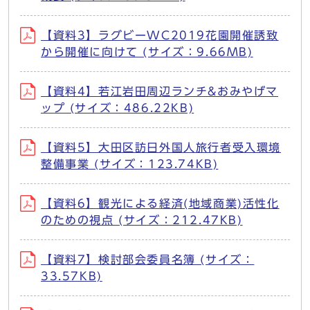
【資料3】ラグビーWC2019花園開催誘致
から開催に向けて (サイズ：9.66MB)
【資料4】若江岩田周辺ランチ&おみやげマ
ップ (サイズ：486.22KB)
【資料5】大田区訪日外国人旅行者受入環境
整備事業 (サイズ：123.74KB)
【資料6】観光による経済(地域商業)活性化
のための視点 (サイズ：212.47KB)
【資料7】検討部会委員名簿 (サイズ：
33.57KB)