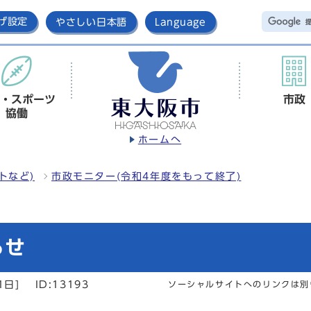
げ設定
やさしい日本語
Language
・スポーツ
市政
協働
ホームへ
トなど)
市政モニター(令和4年度をもって終了)
らせ
1日]
ID:13193
ソーシャルサイトへのリンクは別