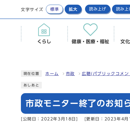
標準
拡大
読み上げ
読み上
文字サイズ
くらし
健康・医療・福祉
文化
ホーム
市政
広聴(パブリックコメン
現在位置
あしあと
市政モニター終了のお知
[公開日：2022年3月18日]
[更新日：2023年4月