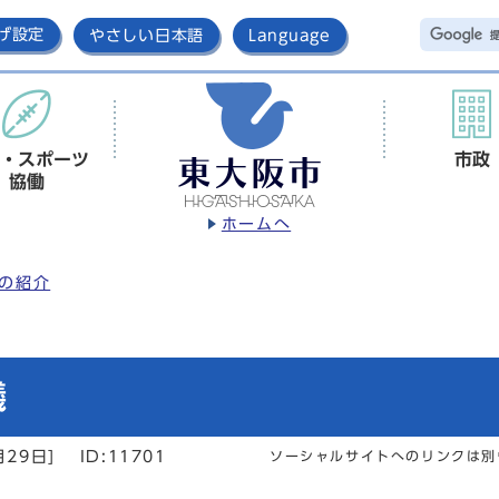
げ設定
やさしい日本語
Language
・スポーツ
市政
協働
ホームへ
の紹介
議
月29日]
ID:11701
ソーシャルサイトへのリンクは別