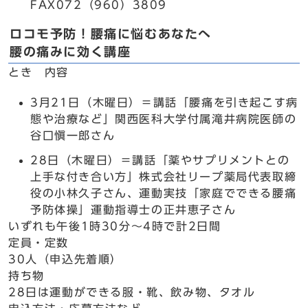
FAX072（960）3809
ロコモ予防！腰痛に悩むあなたへ
腰の痛みに効く講座
とき 内容
3月21日（木曜日）＝講話「腰痛を引き起こす病
態や治療など」関西医科大学付属滝井病院医師の
谷口愼一郎さん
28日（木曜日）＝講話「薬やサプリメントとの
上手な付き合い方」株式会社リープ薬局代表取締
役の小林久子さん、運動実技「家庭でできる腰痛
予防体操」運動指導士の正井恵子さん
いずれも午後1時30分～4時で計2日間
定員・定数
30人（申込先着順）
持ち物
28日は運動ができる服・靴、飲み物、タオル