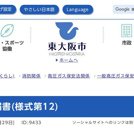
げ設定
やさしい日本語
Language
・スポーツ
市政
協働
ホームへ
くらし)
消防関係
高圧ガス保安法関係
一般高圧ガス保
書(様式第12)
月29日]
ID:9433
ソーシャルサイトへのリンクは別