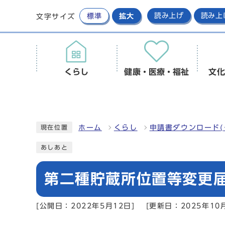
標準
拡大
読み上げ
読み上
文字サイズ
くらし
健康・医療・福祉
文化
ホーム
くらし
申請書ダウンロード(
現在位置
あしあと
第二種貯蔵所位置等変更届
[公開日：2022年5月12日]
[更新日：2025年10