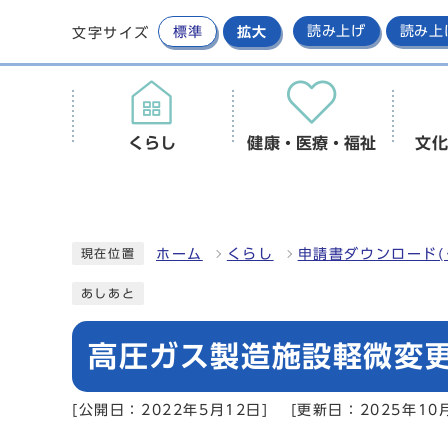
標準
拡大
読み上げ
読み上
文字サイズ
くらし
健康・医療・福祉
文化
ホーム
くらし
申請書ダウンロード(
現在位置
あしあと
高圧ガス製造施設軽微変更
[公開日：2022年5月12日]
[更新日：2025年10