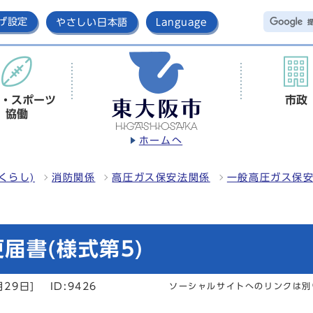
げ設定
やさしい日本語
Language
・スポーツ
市政
協働
ホームへ
くらし)
消防関係
高圧ガス保安法関係
一般高圧ガス保
届書(様式第5)
月29日]
ID:9426
ソーシャルサイトへのリンクは別