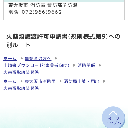
東大阪市 消防局 警防部予防課
電話: 072(966)9662
火薬類譲渡許可申請書(規則様式第9)への
別ルート
ホーム
事業者の方へ
申請書ダウンロード(事業者向け)
消防関係
火薬類取締法関係
ホーム
東大阪市消防局
消防局申請・届出
火薬類取締法関係
ページ
トップへ