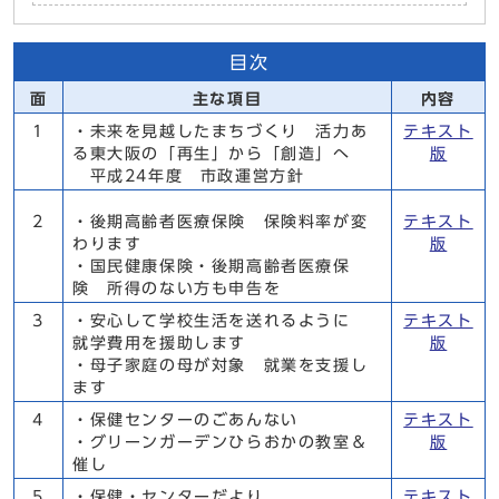
目次
面
主な項目
内容
1
・未来を見越したまちづくり 活力あ
テキスト
る東大阪の「再生」から「創造」へ
版
平成24年度 市政運営方針
2
・後期高齢者医療保険 保険料率が変
テキスト
わります
版
・国民健康保険・後期高齢者医療保
険 所得のない方も申告を
3
・安心して学校生活を送れるように
テキスト
就学費用を援助します
版
・母子家庭の母が対象 就業を支援し
ます
4
・保健センターのごあんない
テキスト
・グリーンガーデンひらおかの教室＆
版
催し
5
・保健・センターだより
テキスト