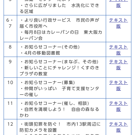
・さらに広がりました 水洗化にでき
版
る区域
6・
・より良い行政サービス 市民の声が
テキスト
7
届く市役所へ
版
・毎月8日はカレーパンの日 東大阪カ
レーパン会
8
・お知らせコーナー(その他)
テキスト
・4月の移動図書館
版
9
・お知らせコーナー(まなぶ、その他)
テキスト
・新しいことにチャレンジ！くすのき
版
プラザの教室
10
・お知らせコーナー(募集)
テキスト
・仲間がいっぱい 子育て支援センタ
版
ーの催し
11
・お知らせコーナー(催し、相談)
テキスト
・自然を満喫しよう！ 自由の森なる
版
かわ
12
・街頭犯罪を防ぐ！ 市内13駅周辺に
テキスト
防犯カメラを設置
版