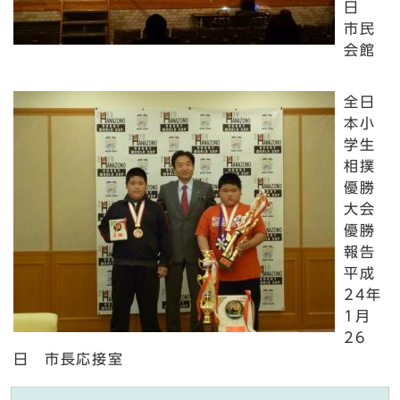
日
市民
会館
全日
本小
学生
相撲
優勝
大会
優勝
報告
平成
24年
1月
26
日 市長応接室