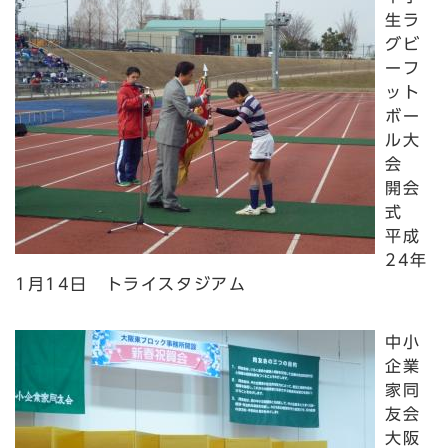
生ラ
グビ
ーフ
ット
ボー
ル大
会
開会
式
平成
24年
1月14日 トライスタジアム
中小
企業
家同
友会
大阪