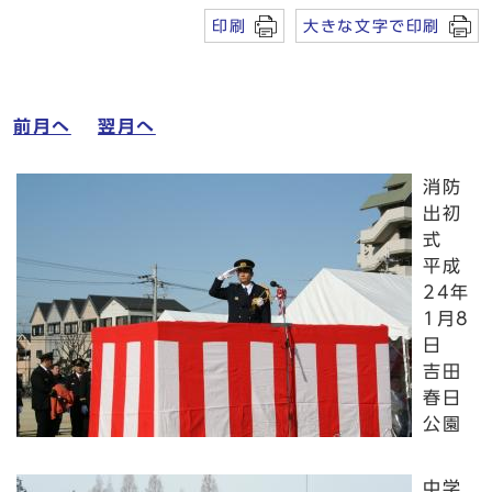
印刷
大きな文字で印刷
前月へ
翌月へ
消防
出初
式
平成
24年
1月8
日
吉田
春日
公園
中学