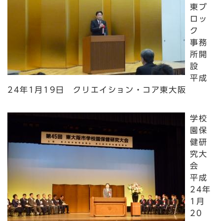
東ブ
ロッ
ク
事務
所開
設
平成
24年1月19日 クリエイション・コア東大阪
学校
園保
健研
究大
会
平成
24年
1月
20