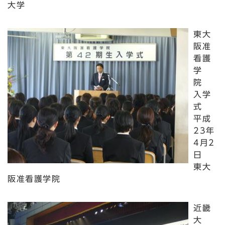
大学
東大
阪准
看護
学
院
入学
式
平成
23年
4月2
日
東大
阪准看護学院
近畿
大