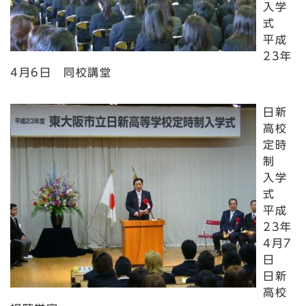
入学
式
平成
23年
4月6日 同校講堂
日新
高校
定時
制
入学
式
平成
23年
4月7
日
日新
高校