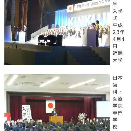
学
入学
式
平成
23年
4月4
日
近畿
大学
日本
歯
科・
医療
学院
専門
学
校