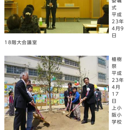
委嘱
式
平成
23年
4月9
日
18階大会議室
植樹
祭
平成
23年
4月
17
日
上小
阪小
学校