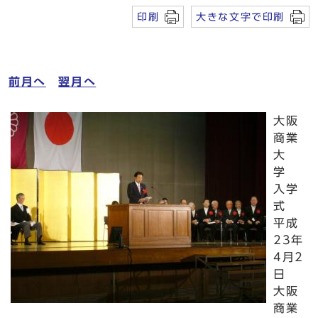
印刷
大きな文字で印刷
前月へ
翌月へ
大阪
商業
大
学
入学
式
平成
23年
4月2
日
大阪
商業