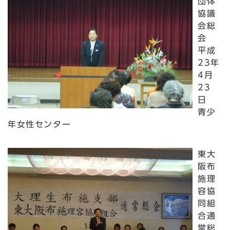
団体
協議
会総
会
平成
23年
4月
23
日
青少
年女性センター
東大
阪布
施理
容協
同組
合通
常総