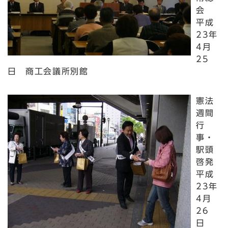
会
平成
23年
4月
25
日 商工会議所別館
憲法
週間
行
事・
駅頭
啓発
平成
23年
4月
26
日