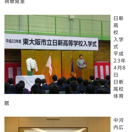
視聴覚室
日新
高
校
入学
式
平成
23年
4月8
日
日新
高校
体育
館
中河
内広