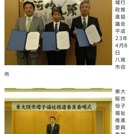
域行
政推
進協
議会
平成
23年
4月8
日
八尾
市役
所
東大
阪市
母子
福祉
推進
委員