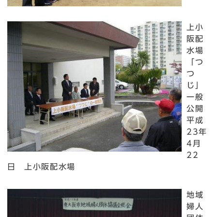
上小
阪配
水場
「つ
つ
じ」
一般
公開
平成
23年
4月
22
日 上小阪配水場
地域
婦人