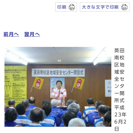
印刷
大きな文字で印刷
前月へ
翌月へ
英田
南校
区地
域安
全セ
ンタ
ー開
所式
平成
23年
6月2
日