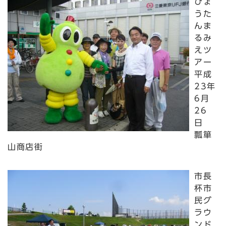
ひょ
うた
んま
るみ
えツ
アー
平成
23年
6月
26
日
瓢箪
山商店街
市長
杯市
民グ
ラウ
ンド