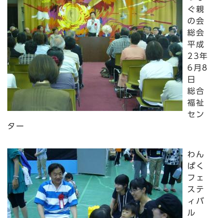
ぐ親
の会
総会
平成
23年
6月8
日
総合
福祉
セン
ター
わん
ぱく
フェ
ステ
ィバ
ル