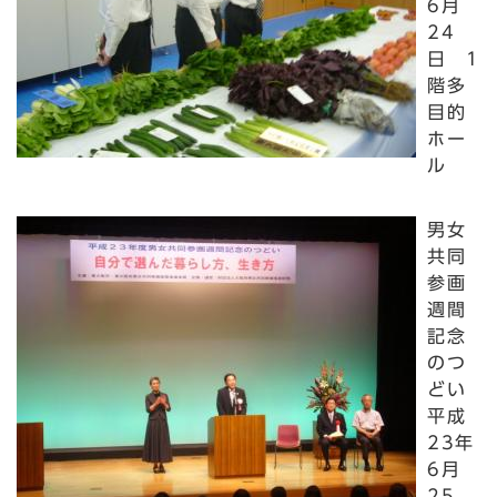
6月
24
日 1
階多
目的
ホー
ル
男女
共同
参画
週間
記念
のつ
どい
平成
23年
6月
25