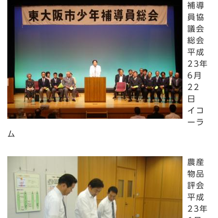
補導
員協
議会
総会
平成
23年
6月
22
日
イコ
ーラ
ム
農産
物品
評会
平成
23年