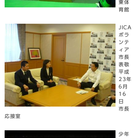
東体
育館
JICA
ボラ
ンテ
ィア
市長
表敬
平成
23年
6月
16
日
市長
応接室
少年