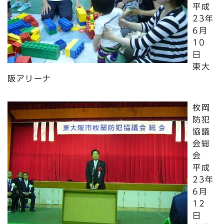
平成
23年
6月
10
日
東大
阪アリーナ
枚岡
防犯
協議
会総
会
平成
23年
6月
12
日