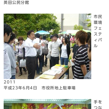
英田公民分館
市民
環境
フェ
ステ
ィバ
ル
2011
平成23年6月4日 市役所地上駐車場
手を
つな