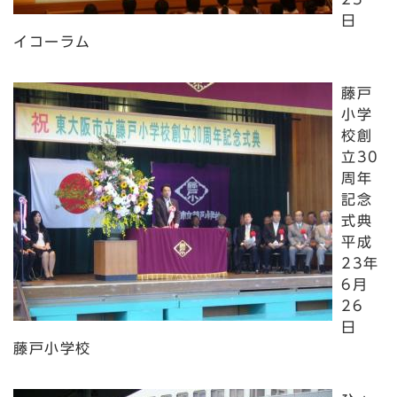
日
イコーラム
藤戸
小学
校創
立30
周年
記念
式典
平成
23年
6月
26
日
藤戸小学校